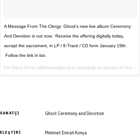
A Message From The Clergy: Ghost’s new live album Ceremony
And Devotion is out now. Receive the offering digitally today,
accept the sacrament, in LP / 8-Track / CD form January 19th.
Follow the link in bio.
The Band Ghost (@thebandghost)’in paylaştığı bir gönderi (
8 Ara 2017, 06:13 PST
SANATÇI
Ghost Ceremony and Devotion
ELEŞTIRI
Mehmet Emrah Konya