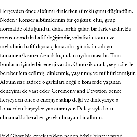
Herşeyden önce albümü dinlerken sürekli şunu düşündüm.
Neden? Konser albümlerinin bir çoşkusu olur, grup
normalde olduğundan daha farklı çalar, bir fark vardır. Bu
metronomdaki hafif değişimdir, vokalistin tonun ve
melodinin hafif dışına çıkmasıdır, gitaristin soloyu
tamamen/kısmen/azıcık kıçından uydurmasıdır. Tüm
bunların içinde bir enerji vardır. O müzik orada, seyircilerle
beraber icra edilmiş, dinlenmiş, yaşanmış ve mühürlenmiştir.
Albüm size sadece o şarkıları değil o konserde yaşanan
deneyimi de vaat eder. Ceremony and Devotion bence
herşeyden önce o enerjiye sahip değil ve dinleyiciye o
konserden birşeyler yansıtamıyor. Dolayısıyla kötü
olmamakla beraber gerek olmayan bir albüm.
Peki Ghost hiç gerek yokken neden böyle birşey yaptı?