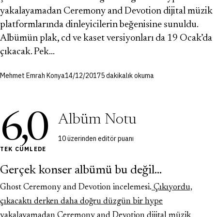
yakalayamadan Ceremony and Devotion dijital müzik
platformlarında dinleyicilerin beğenisine sunuldu.
Albümün plak, cd ve kaset versiyonları da 19 Ocak’da
çıkacak. Pek…
Mehmet Emrah Konya
14/12/2017
5 dakikalık okuma
6,0
Albüm Notu
10 üzerinden editör puanı
TEK CÜMLEDE
Gerçek konser albümü bu değil...
Ghost Ceremony and Devotion incelemesi.
Çıkıyordu,
çıkacaktı derken daha doğru düzgün bir hype
yakalayamadan Ceremony and Devotion
dijital müzik