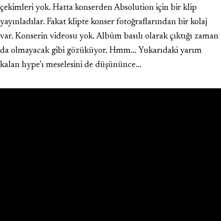
çekimleri yok. Hatta konserden Absolution için bir klip
yayınladılar. Fakat klipte konser fotoğraflarından bir kolaj
var. Konserin videosu yok. Albüm basılı olarak çıktığı zaman
da olmayacak gibi gözüküyor. Hmm… Yukarıdaki yarım
kalan hype’ı meselesini de düşününce…