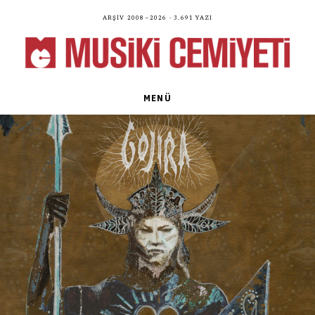
Arşiv 2008—2026 · 3.691 yazı
MENÜ