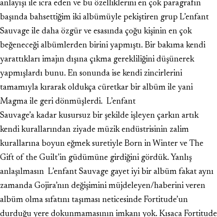
anlayışı ile icra eden ve bu özelliklerini en çok paragrafın
başında bahsettiğim iki albümüyle pekiştiren grup L’enfant
Sauvage ile daha özgür ve esasında çoğu kişinin en çok
beğeneceği albümlerden birini yapmıştı. Bir bakıma kendi
yarattıkları imajın dışına çıkma gerekliliğini düşünerek
yapmışlardı bunu. En sonunda ise kendi zincirlerini
tamamıyla kırarak oldukça cüretkar bir albüm ile yani
Magma ile geri dönmüşlerdi. L’enfant
Sauvage’a kadar kusursuz bir şekilde işleyen çarkın artık
kendi kurallarından ziyade müzik endüstrisinin zalim
kurallarına boyun eğmek suretiyle Born in Winter ve The
Gift of the Guilt’in güdümüne girdiğini gördük. Yanlış
anlaşılmasın L’enfant Sauvage gayet iyi bir albüm fakat aynı
zamanda Gojira’nın değişimini müjdeleyen/haberini veren
albüm olma sıfatını taşıması neticesinde Fortitude’un
durduğu yere dokunmamasının imkanı yok. Kısaca Fortitude