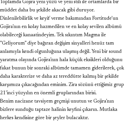
Toplamda Gojira yeni yüzü ve yeni stili ile ortamlarda bir
müddet daha bu şekilde akacak gibi duruyor.
Dinlenilebilirlik ve keyif verme bakımından Fortitude’un
Gojira’nın en kolay hazmedilen ve en kolay sevilen albümü
olabileceği kanaatindeyim. Tek sıkıntım Magma ile
”Geliyorum” diye bağıran değişim sinyalleri henüz tam
anlamıyla kendi olgunluğuna ulaşmış değil. Yeni bir sound
yaratma olayında Gojira’nın hala küçük eksikleri olduğunu
fakat bunun bir sonraki albümde tamamen giderilerek, çok
daha karakterize ve daha az tereddütte kalmış bir şekilde
karşımıza çıkacağından eminim. Zira sözünü ettiğimiz grup
21’inci yüzyılın en önemli gruplarından birisi.
Benim nacizane tavsiyem geçmişi unutun ve Gojira’nın
bizlere sunduğu taptaze halinin keyfini çıkarın. Mutlaka
herkes kendisine göre bir şeyler bulacaktır.