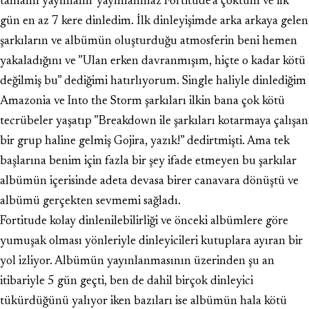
tamamı yayınlanır yayınlanmaz Fortitude’a çöktüm ve ilk
gün en az 7 kere dinledim. İlk dinleyişimde arka arkaya gelen
şarkıların ve albümün oluşturduğu atmosferin beni hemen
yakaladığını ve ”Ulan erken davranmışım, hiçte o kadar kötü
değilmiş bu” dediğimi hatırlıyorum. Single haliyle dinlediğim
Amazonia ve Into the Storm şarkıları ilkin bana çok kötü
tecrübeler yaşatıp ”Breakdown ile şarkıları kotarmaya çalışan
bir grup haline gelmiş Gojira, yazık!” dedirtmişti. Ama tek
başlarına benim için fazla bir şey ifade etmeyen bu şarkılar
albümün içerisinde adeta devasa birer canavara dönüştü ve
albümü gerçekten sevmemi sağladı.
Fortitude kolay dinlenilebilirliği ve önceki albümlere göre
yumuşak olması yönleriyle dinleyicileri kutuplara ayıran bir
yol izliyor. Albümün yayınlanmasının üzerinden şu an
itibariyle 5 gün geçti, ben de dahil birçok dinleyici
tükürdüğünü yalıyor iken bazıları ise albümün hala kötü