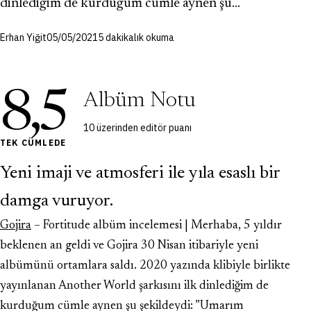
dinlediğim de kurduğum cümle aynen şu…
Erhan Yiğit
05/05/2021
5 dakikalık okuma
8,5
Albüm Notu
10 üzerinden editör puanı
TEK CÜMLEDE
Yeni imaji ve atmosferi ile yıla esaslı bir
damga vuruyor.
Gojira
– Fortitude albüm incelemesi | Merhaba, 5 yıldır
beklenen an geldi ve Gojira 30 Nisan itibariyle yeni
albümünü ortamlara saldı. 2020 yazında klibiyle birlikte
yayınlanan Another World şarkısını ilk dinlediğim de
kurduğum cümle aynen şu şekildeydi: ”Umarım