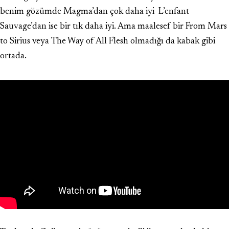
benim gözümde Magma’dan çok daha iyi L’enfant
Sauvage’dan ise bir tık daha iyi. Ama maalesef bir From Mars
to Sirius veya The Way of All Flesh olmadığı da kabak gibi
ortada.