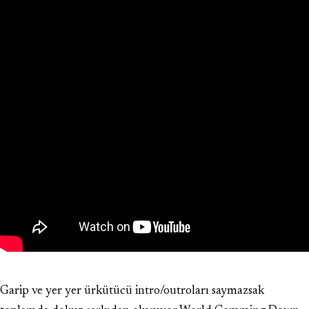
Garip ve yer yer ürkütücü intro/outroları saymazsak