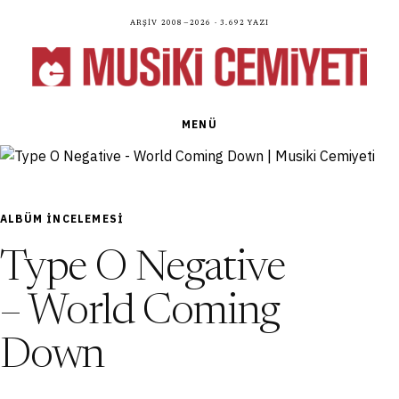
Arşiv 2008—2026 · 3.692 yazı
MENÜ
ALBÜM INCELEMESI
Type O Negative
– World Coming
Down