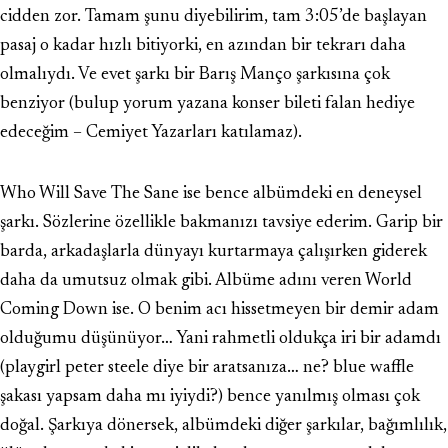
cidden zor. Tamam şunu diyebilirim, tam 3:05’de başlayan
pasaj o kadar hızlı bitiyorki, en azından bir tekrarı daha
olmalıydı. Ve evet şarkı bir Barış Manço şarkısına çok
benziyor (bulup yorum yazana konser bileti falan hediye
edeceğim – Cemiyet Yazarları katılamaz).
Who Will Save The Sane ise bence albümdeki en deneysel
şarkı. Sözlerine özellikle bakmanızı tavsiye ederim. Garip bir
barda, arkadaşlarla dünyayı kurtarmaya çalışırken giderek
daha da umutsuz olmak gibi. Albüme adını veren World
Coming Down ise. O benim acı hissetmeyen bir demir adam
olduğumu düşünüyor… Yani rahmetli oldukça iri bir adamdı
(playgirl peter steele diye bir aratsanıza… ne? blue waffle
şakası yapsam daha mı iyiydi?) bence yanılmış olması çok
doğal. Şarkıya dönersek, albümdeki diğer şarkılar, bağımlılık,