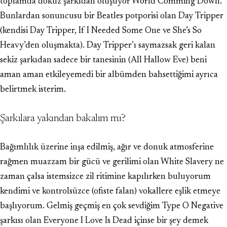
toplamda dokuz şarkıdan oluşuyor World Comming Down.
Bunlardan sonuncusu bir Beatles potporisi olan Day Tripper
(kendisi Day Tripper, If I Needed Some One ve She’s So
Heavy’den oluşmakta). Day Tripper’ı saymazsak geri kalan
sekiz şarkıdan sadece bir tanesinin (All Hallow Eve) beni
aman aman etkileyemedi bir albümden bahsettiğimi ayrıca
belirtmek isterim.
Şarkılara yakından bakalım mı?
Bağımlılık üzerine inşa edilmiş, ağır ve donuk atmosferine
rağmen muazzam bir gücü ve gerilimi olan White Slavery ne
zaman çalsa istemsizce zil ritimine kapılırken buluyorum
kendimi ve kontrolsüzce (ofiste falan) vokallere eşlik etmeye
başlıyorum. Gelmiş geçmiş en çok sevdiğim Type O Negative
şarkısı olan Everyone I Love Is Dead içinse bir şey demek