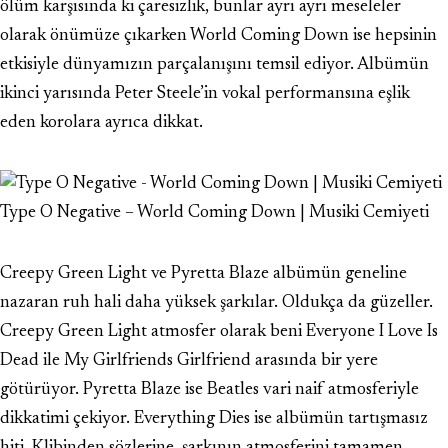
ölüm karşısında ki çaresizlik, bunlar ayrı ayrı meseleler
olarak önümüze çıkarken World Coming Down ise hepsinin
etkisiyle dünyamızın parçalanışını temsil ediyor. Albümün
ikinci yarısında Peter Steele’in vokal performansına eşlik
eden korolara ayrıca dikkat.
Type O Negative – World Coming Down | Musiki Cemiyeti
Creepy Green Light ve Pyretta Blaze albümün geneline
nazaran ruh hali daha yüksek şarkılar. Oldukça da güzeller.
Creepy Green Light atmosfer olarak beni Everyone I Love Is
Dead ile My Girlfriends Girlfriend arasında bir yere
götürüyor. Pyretta Blaze ise Beatles vari naif atmosferiyle
dikkatimi çekiyor. Everything Dies ise albümün tartışmasız