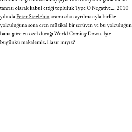
Kendine özgü müzik anlayışıyla tüm dünyanın gotik metal
tanrısı olarak kabul ettiği topluluk
Type O Negative
…. 2010
yılında
Peter Steele’nin
aramızdan ayrılmasıyla birlike
yolculuğuna sona eren müzikal bir serüven ve bu yolculuğun
bana göre en özel durağı World Coming Down. İşte
bugünkü makalemiz. Hazır mıyız?