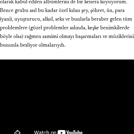
olarak kabul edilen albümlerini de bir kenera koyuyorum.
Bence grubu asıl bu kadar özel kılan şey, şöhret, ün, para
(yani), uyuşturucu, alkol, seks ve bunlarla beraber gelen tüm
problemlere (güzel problemler aslında, keşke benimkilerde
böyle olsa) rağmen samimi olmayı başarmaları ve müziklerini
bununla besliyor olmalarıydı.